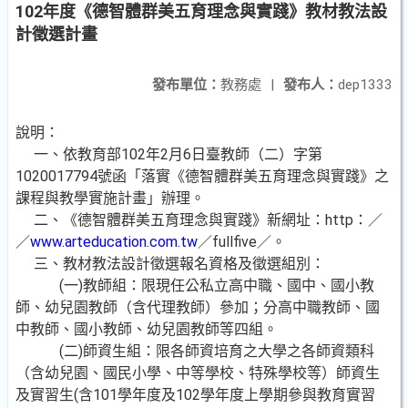
102年度《德智體群美五育理念與實踐》教材教法設
計徵選計畫
發布單位：
教務處
|
發布人：
dep1333
說明：
一、依教育部102年2月6日臺教師（二）字第
1020017794號函「落實《德智體群美五育理念與實踐》之
課程與教學實施計畫」辦理。
二、《德智體群美五育理念與實踐》新網址：http：／
／
www.arteducation.com.tw
／fullfive／。
三、教材教法設計徵選報名資格及徵選組別：
(一)教師組：限現任公私立高中職、國中、國小教
師、幼兒園教師（含代理教師）參加；分高中職教師、國
中教師、國小教師、幼兒園教師等四組。
(二)師資生組：限各師資培育之大學之各師資類科
（含幼兒園、國民小學、中等學校、特殊學校等）師資生
及實習生(含101學年度及102學年度上學期參與教育實習