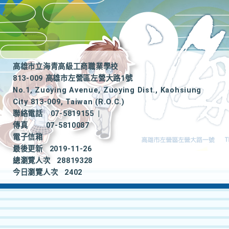
高雄市立海青高級工商職業學校
813-009 高雄市左營區左營大路1號
No.1, Zuoying Avenue, Zuoying Dist., Kaohsiung
City 813-009, Taiwan (R.O.C.)
聯絡電話
07-5819155
|
傳真
07-5810087
電子信箱
最後更新
2019-11-26
總瀏覽人次
28819328
今日瀏覽人次
2402