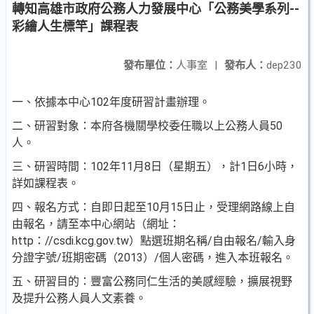
轉知高雄市政府公務人力發展中心「公務美學系列--
彩繪人生標竿」課程表
發布單位：
人事室
|
發布人：
dep230
一、依據本中心102年度研習計畫辦理。
二、研習對象：本府各機關學校委任職以上公務人員50
人。
三、研習時間：102年11月8日（星期五），計1日6小時，
詳如課程表。
四、報名方式：自即日起至10月15日止，受理網路線上自
由報名，請至本中心網站（網址：
http：//csdi.kcg.gov.tw）點選班期名稱/自由報名/輸入身
分證字號/班期密碼（2013）/個人密碼，進入本班報名。
五、研習目的：豐富公務同仁生活的美感經驗，擴展視野
及提升公務人員人文素養。