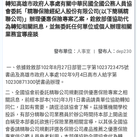
轉知高雄市政府人事處有關中華民國全國公務人員協
會委託「精聯保險經紀人股份有限公司(以下簡稱精
聯公司)」辦理優惠保險專案乙案，銓敘部僅協助代
為轉知相關訊息，並無委託任何單位或個人辦理相關
業務宣導座談
發布單位：
人事室
|
發布人：
dep230
一、依據銓敘部102年8月27日部管二字第1023723475號
書函及高雄市政府人事處102年9月4日高市人給字第
10230871300號書函辦理。
二、全國協會前委託精聯公司規劃提供優惠保險專案之相
關訊息，前經本部本(102)年3月1日書函請貴單位協助轉知
同仁，且如有需要，請逕洽該協會了解。茲接獲機關學校
投訴，有部分精聯公司業務員於辦公時間持本部上開函並
自稱受本部委託欲進行保險業務相關宣導，以其係全國協
會委請精聯公司規劃評選各保險公司產品推薦之優惠保險
專案供公務人員參考利用，本部僅協助全國協會代為轉