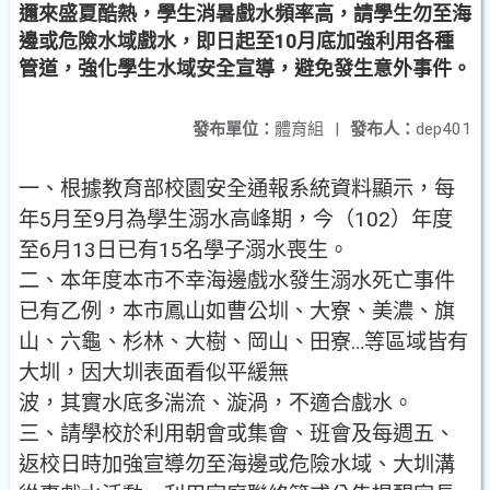
邇來盛夏酷熱，學生消暑戲水頻率高，請學生勿至海
邊或危險水域戲水，即日起至10月底加強利用各種
管道，強化學生水域安全宣導，避免發生意外事件。
發布單位：
體育組
|
發布人：
dep401
一、根據教育部校園安全通報系統資料顯示，每
年5月至9月為學生溺水高峰期，今（102）年度
至6月13日已有15名學子溺水喪生。
二、本年度本市不幸海邊戲水發生溺水死亡事件
已有乙例，本市鳳山如曹公圳、大寮、美濃、旗
山、六龜、杉林、大樹、岡山、田寮…等區域皆有
大圳，因大圳表面看似平緩無
波，其實水底多湍流、漩渦，不適合戲水。
三、請學校於利用朝會或集會、班會及每週五、
返校日時加強宣導勿至海邊或危險水域、大圳溝