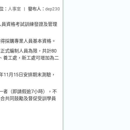
位：
人事室
|
發布人：
dep230
業人員資格考試訓練發證及管理
取得採購專業人員基本資格。
正式編制人員為限，共計80
局、養工處，新工處可增加為二
2年11月15日安排期末測驗，
一者（即請假逾7小時），不
配合共同鼓勵及督促受訓學員