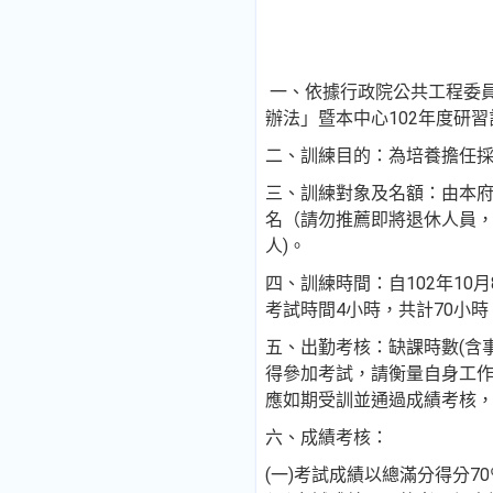
一、依據行政院公共工程委員會
辦法」暨本中心102年度研
二、訓練目的：為培養擔任
三、訓練對象及名額：由本府
名（請勿推薦即將退休人員，
人)。
四、訓練時間：自102年10月
考試時間4小時，共計70小
五、出勤考核：缺課時數(含
得參加考試，請衡量自身工
應如期受訓並通過成績考核
六、成績考核：
(一)考試成績以總滿分得分7