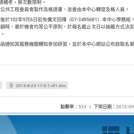
申請補考，無次數限制。
院公共工程委員會製作及格證書，並委由本中心轉發及格人員。
於102年9月6日前免備文回傳（07-3495681）本中心學務
名額時，基於機會均等公平原則，於報名截止次日以抽籤方式決
補。
府函通知其服務機關轉知參加研習，並於本中心網站公布錄取名
f
2013-8-23-17-0-1-nf1.doc
點擊率：
533
|
下架日期：
2013-09