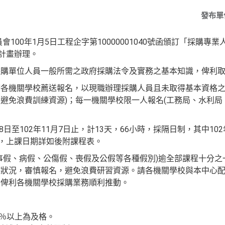
發布單
100年1月5日工程企字第10000001040號函頒訂「採購專
習計畫辦理。
採購單位人員一般所需之政府採購法令及實務之基本知識，俾利
各機關學校薦送報名，以現職辦理採購人員且未取得基本資格之
避免浪費訓練資源)；每一機關學校限一人報名(工務局、水利
8日至102年11月7日止，計13天，66小時，採隔日制，其中10
時，上課日期詳如後附課程表。
事假、病假、公傷假、喪假及公假等各種假別)逾全部課程十分之
作狀況，審慎報名，避免浪費研習資源。請各機關學校與本中心
，俾利各機關學校採購業務順利推動。
0％以上為及格。