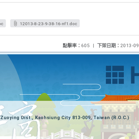
oc
12013-8-23-9-38-16-nf1.doc
點擊率：
605
|
下架日期：
2013-09
Zuoying Dist., Kaohsiung City 813-009, Taiwan (R.O.C.)