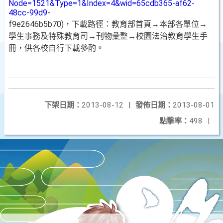
Node=1521&Type=1&Index=4&wid=65cdb365-af62-
48cc-99d9
-
f9e2646b5b70)，下載路徑：教育部首頁→本部各單位→
學生事務及特殊教育司→刊物彙整→校園法治教育學生手
冊，供各校自行下載參酌。
下架日期：
2013-08-12
|
發佈日期：
2013-08-01
點擊率：
498
|