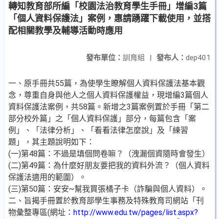
轉知教育部所編「校園法治教育學生手冊」增編3篇
「個人資料保護法」案例，惠請踴躍下載使用，並搭
配相關教學及輔導活動時應用
發布單位：
訓育組
|
發布人：
dep401
一、原手冊共55篇，為使學生瞭解個人資料保護法基本觀
念，尊重自身與他人之個人資料保護權益，現增編3篇個人
資料保護法案例，共58篇。新增之3篇案例置於手冊「第二
部分校外篇」之「個人資料保護」部分，每篇包含「案
例」、「法律分析」、「看看法律怎麼說」及「練習
題」，其主題說明如下：
(一)第48篇：不過是填個問卷嘛？（洩漏個資隨時會發生）
(二)第49篇：為什麼好朋友要把我的資料外流？（個人資料
保護法適用的範圍）。
(三)第50篇：安安~幫我買張橘子卡（詐騙與個人資料）。
二、旨揭手冊置於教育部學生事務及特殊教育司網站「刊
物彙整專區(網址：
http://www.edu.tw/pages/list.aspx?