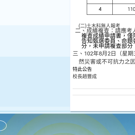
4
11
(
二
)土木科無人報考
二、成績複查：請應考人
複查成績申請書，僅
告知甄選委員、命題
分，未申請複查部分
三、102年8月2日（
然災害或不可抗力之
特此公告
校長趙豐成