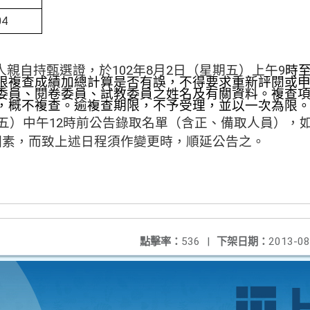
04
親自持甄選證，於102年8月2日（星期五）上午9
時至
限複查成績加總計算是否有誤
，不得要求重新評閱或
委員、閱卷委員、試教委員之姓名及有關資料。複查
，概不複查。逾複查期限，不予受理，並以一次為限
星期五）中午12時前公告錄取名單（含正、備取人員），
因素，而致上述日程須作變更時，順延公告之。
點擊率：
536
|
下架日期：
2013-08