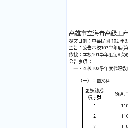
高雄市立海青高級工
發文日期：中華民國
102
年8
主旨：
公告本校
102
學年度
(
依據：本校101學年度第8
公告事項 ：
一、本校102學年度代理
（一）：國文科
甄選總成
甄選
績
序號
1
11
2
11
3
11