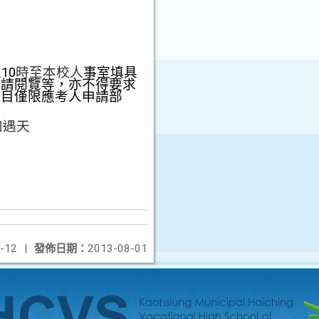
10
時至本校人
事室填具
申請閱覽等，亦不得要求
項目僅限應考人申請部
。
如遇天
-12
|
發佈日期：
2013-08-01