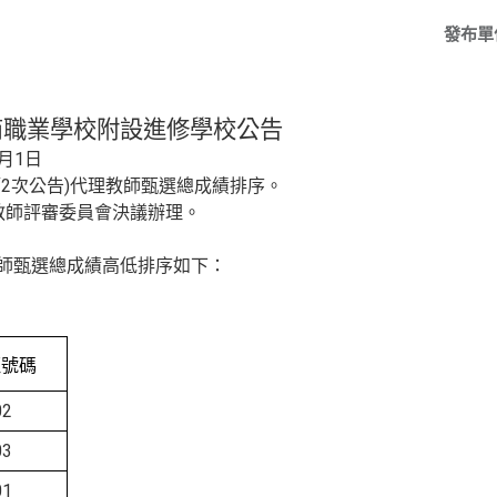
發布單
商職業學校附設進修學校公告
月1日
第
2
次公告
)
代理
教師甄選
總成績排序。
次教師評審委員會決議辦理。
教師甄選總成績高低排序如下：
証號碼
02
03
01