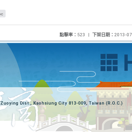
oc
點擊率：
523
|
下架日期：
2013-07
Zuoying Dist., Kaohsiung City 813-009, Taiwan (R.O.C.)