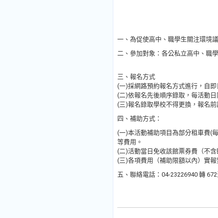
一、為促使高中、職學生關注環境議題
二、參加對象：各公私立高中、職學
三、報名方式
(一)採網路預約報名方式進行，自
(二)依報名先後順序錄取，每活動
(三)報名錄取學校不得更換，報名
四、補助方式：
(一)本活動補助項目為部分租車費(每
等費用。
(二)活動當日免收該館票券費（不
(三)各項費用（補助限額以內）實
五、聯絡電話：04-23226940 