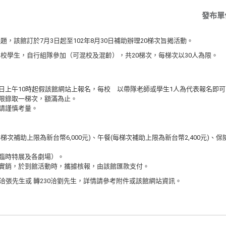
發布單
，該館訂於7月3日起至102年8月30日補助辦理20梯次旨揭活動。
校學生，自行組隊參加（可混校及混齡），共20梯次，每梯次以30人為限。
即日上午10時起假該館網站上報名，每校 以帶隊老師或學生1人為代表報名即可
日限錄取一梯次，額滿為止。
前請謹慎考量。
梯次補助上限為新台幣6,000元)、午餐(每梯次補助上限為新台幣2,400元)、保險
含臨時特展及各劇場）。
報實銷，於到館活動時，攜據核報，由該館匯款支付。
轉 672洽張先生或 轉230洽劉先生，詳情請參考附件或該館網站資訊。