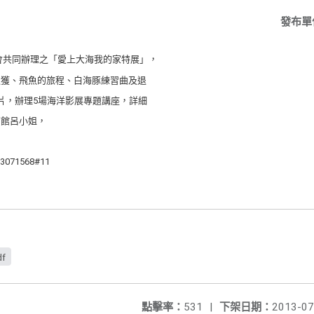
發布單
會共同辦理之「愛上大海我的家特展」，
漁獲、飛魚的旅程、白海豚練習曲及退
片，辦理5場海洋影展專題講座，詳細
育館呂小姐，
71568#11
df
點擊率：
531
|
下架日期：
2013-07