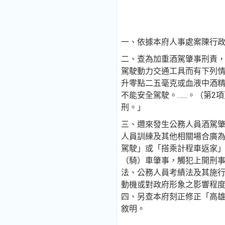
一、依據本府人事處案陳行政院人
二、查為加重酒駕肇事刑責，遏
駕駛動力交通工具而有下列
升零點二五毫克或血液中酒
不能安全駕駛。……。（第2
刑。」
三、邇來發生公務人員酒駕
人員訓練及其他相關場合廣
駕駛」或「搭乘計程車返家
（騎）車肇事，觸犯上開刑
法、公務人員考績法及其施
動機或對政府形象之影響程
四、另查本府刻正修正「高
敘明。