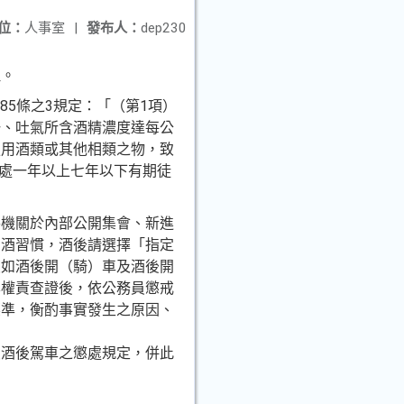
位：
人事室
|
發布人：
dep230
理。
85條之3規定：「（第1項）
一、吐氣所含酒精濃度達每公
服用酒類或其他相類之物，致
，處一年以上七年以下有期徒
各機關於內部公開集會、新進
勸酒習慣，酒後請選擇「指定
員如酒後開（騎）車及酒後開
本權責查證後，依公務員懲戒
標準，衡酌事實發生之原因、
員酒後駕車之懲處規定，併此