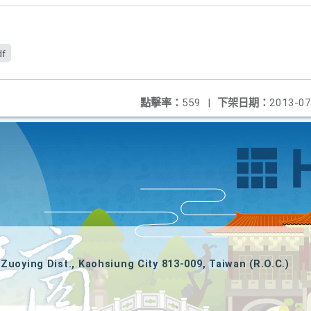
df
點擊率：
559
|
下架日期：
2013-07
Zuoying Dist., Kaohsiung City 813-009, Taiwan (R.O.C.)