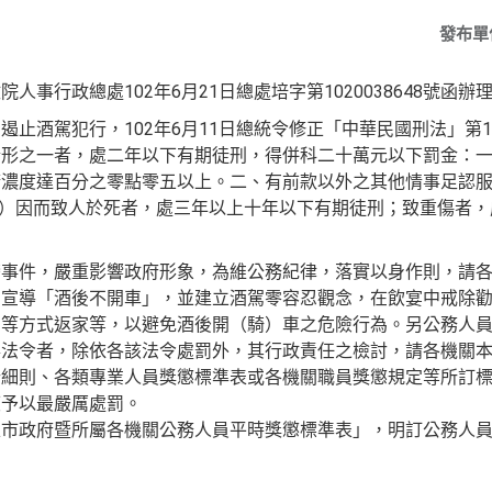
發布單
事行政總處102年6月21日總處培字第1020038648號函辦
止酒駕犯行，102年6月11日總統令修正「中華民國刑法」第1
情形之一者，處二年以下有期徒刑，得併科二十萬元以下罰金：
精濃度達百分之零點零五以上。二、有前款以外之其他情事足認
項）因而致人於死者，處三年以上十年以下有期徒刑；致重傷者
肇事件，嚴重影響政府形象，為維公務紀律，落實以身作則，請
為宣導「酒後不開車」，並建立酒駕零容忍觀念，在飲宴中戒除
」等方式返家等，以避免酒後開（騎）車之危險行為。另公務人
事法令者，除依各該法令處罰外，其行政責任之檢討，請各機關
行細則、各類專業人員獎懲標準表或各機關職員獎懲規定等所訂
度予以最嚴厲處罰。
雄市政府暨所屬各機關公務人員平時獎懲標準表」，明訂公務人