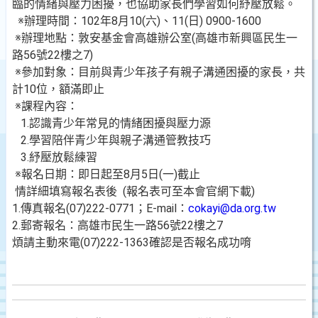
臨的情緒與壓力困擾，也協助家長們學習如何紓壓放鬆。
※辦理時間：102年8月10(六)、11(日) 0900-1600
※辦理地點：敦安基金會高雄辦公室(高雄市新興區民生一
路56號22樓之7)
※參加對象：目前與青少年孩子有親子溝通困擾的家長，共
計10位，額滿即止
※課程內容：
1.認識青少年常見的情緒困擾與壓力源
2.學習陪伴青少年與親子溝通管教技巧
3.紓壓放鬆練習
※報名日期：即日起至8月5日(一)截止
情詳細填寫報名表後 (報名表可至本會官網下載)
1.傳真報名(07)222-0771；E-mail：
cokayi@da.org.tw
2.郵寄報名：高雄市民生一路56號22樓之7
煩請主動來電(07)222-1363確認是否報名成功唷