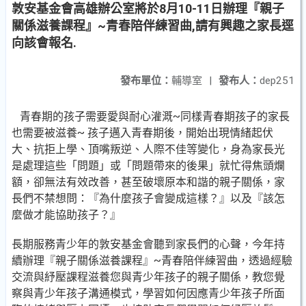
敦安基金會高雄辦公室將於8月10-11日辦理『親子
關係滋養課程』~青春陪伴練習曲,請有興趣之家長逕
向該會報名.
發布單位：
輔導室
|
發布人：
dep251
青春期的孩子需要愛與耐心灌溉~同樣青春期孩子的家長
也需要被滋養~ 孩子邁入青春期後，開始出現情緒起伏
大、抗拒上學、頂嘴叛逆、人際不佳等變化，身為家長光
是處理這些「問題」或「問題帶來的後果」就忙得焦頭爛
額，卻無法有效改善，甚至破壞原本和諧的親子關係，家
長們不禁想問：『為什麼孩子會變成這樣？』以及『該怎
麼做才能協助孩子？』
長期服務青少年的敦安基金會聽到家長們的心聲，今年持
續辦理『親子關係滋養課程』~青春陪伴練習曲，透過經驗
交流與紓壓課程滋養您與青少年孩子的親子關係，教您覺
察與青少年孩子溝通模式，學習如何因應青少年孩子所面