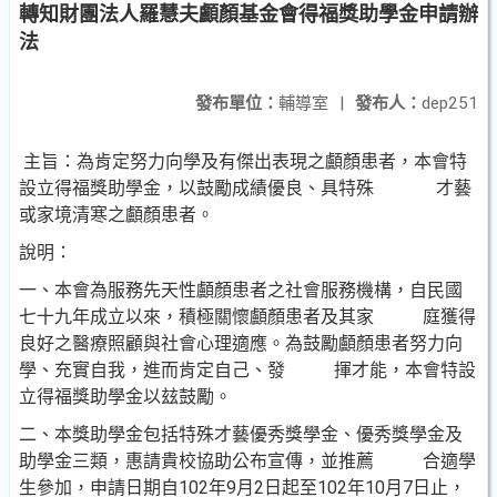
轉知財團法人羅慧夫顱顏基金會得福獎助學金申請辦
法
發布單位：
輔導室
|
發布人：
dep251
主旨：為肯定努力向學及有傑出表現之顱顏患者，本會特
設立得福獎助學金，以鼓勵成績優良、具特殊 才藝
或家境清寒之顱顏患者。
說明：
一、本會為服務先天性顱顏患者之社會服務機構，自民國
七十九年成立以來，積極關懷顱顏患者及其家 庭獲得
良好之醫療照顧與社會心理適應。為鼓勵顱顏患者努力向
學、充實自我，進而肯定自己、發 揮才能，本會特設
立得福獎助學金以玆鼓勵。
二、本獎助學金包括特殊才藝優秀獎學金、優秀獎學金及
助學金三類，惠請貴校協助公布宣傳，並推薦 合適學
生參加，申請日期自102年9月2日起至102年10月7日止，