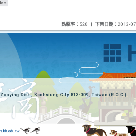
doc
點擊率：
520
|
下架日期：
2013-07
Zuoying Dist., Kaohsiung City 813-009, Taiwan (R.O.C.)