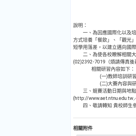
說明：
一、為因應國際化以及培育
方式培養「餐飲」、「觀光
短學用落差，以建立邁向國
二、為使各校瞭解相關大賽
(02)2392-7019（煩請
相關研習內容如下：
(一)教師培訓研習
(二)大賽內容與研
三、競賽活動日期與地點，
(http://www.aet.ntnu.edu.t
四、敬請轉知 貴校師生參
相關附件