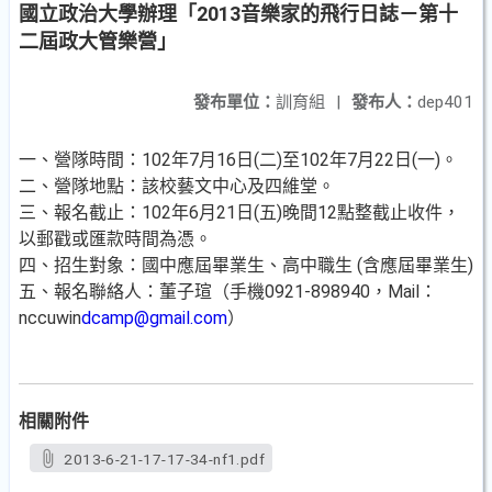
國立政治大學辦理「2013音樂家的飛行日誌－第十
二屆政大管樂營」
發布單位：
訓育組
|
發布人：
dep401
一、營隊時間：102年7月16日(二)至102年7月22日(一)。
二、營隊地點：該校藝文中心及四維堂。
三、報名截止：102年6月21日(五)晚間12點整截止收件，
以郵戳或匯款時間為憑。
四、招生對象：國中應屆畢業生、高中職生 (含應屆畢業生)
五、報名聯絡人：董子瑄（手機0921-898940，Mail：
nccuwin
dcamp@gmail.com
）
相關附件
2013-6-21-17-17-34-nf1.pdf