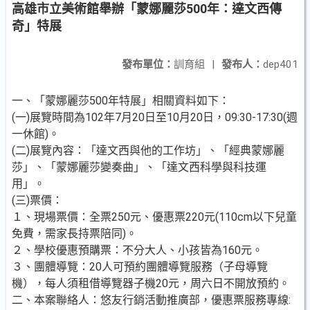
高雄市立美術館舉辦「蒙娜麗莎500年：達文西傳
奇」特展
發布單位：
訓育組
|
發布人：
dep401
一、「蒙娜麗莎500年特展」相關資料如下：
(一)展覽時間為102年7月20日至10月20日，09:30-17:30(週
一休館)。
(二)展覽內容：「達文西與他的工作坊」、「經典蒙娜麗
莎」、「蒙娜麗莎變奏曲」、「達文西科學與科技運
用」。
(三)票價：
１、現場票價：全票250元、優惠票220元(110cm以下兒童
免費，需家長持票陪同)。
２、學校優惠預購票：不分大人、小孩皆為160元。
３、團體導覽：20人可預約團體導覽服務（子母導覽
機），每人須租借導覽器子機20元，周六日不開放預約。
二、本案聯絡人：悠友行銷活動推廣部，優惠票服務專線: