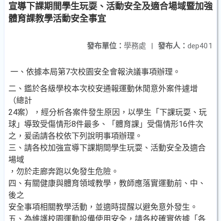
宣導下課期間學生玩耍、活動安全及適合場域暨加強
體育課教學活動安全事宜
發布單位：
學務處
|
發布人：
dep401
一、依據本局第7次校園安全會報決議事項辦理。
二、鑑於各級學校本次校安通報運動休閒意外案件遽增
（總計
24案），經分析各案件發生原因，以學生「下課玩耍、玩
球」導致受傷情形8件最多、「體育課」受傷情形16件次
之，爰函請各校依下列說明事項辦理。
三、請各校加強宣導下課期間學生玩耍、活動安全及適合
場域
，勿於走廊奔跑以免發生危險。
四、有關健康與體育領域教學，教師應落實運動前、中、
後之
安全事項相關教學活動，並適時提醒以避免意外發生。
五、為維護校園運動設備使用安全，請各校確實依據「各