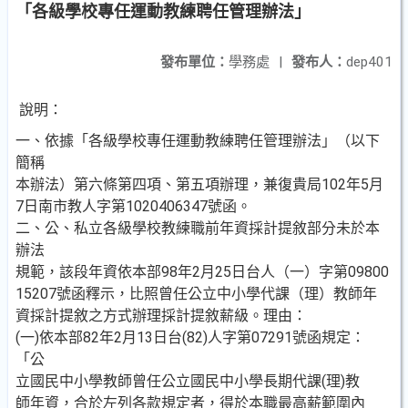
「各級學校專任運動教練聘任管理辦法」
發布單位：
學務處
|
發布人：
dep401
說明：
一、依據「各級學校專任運動教練聘任管理辦法」（以下
簡稱
本辦法）第六條第四項、第五項辦理，兼復貴局102年5月
7日南市教人字第1020406347號函。
二、公、私立各級學校教練職前年資採計提敘部分未於本
辦法
規範，該段年資依本部98年2月25日台人（一）字第09800
15207號函釋示，比照曾任公立中小學代課（理）教師年
資採計提敘之方式辦理採計提敘薪級。理由：
(一)依本部82年2月13日台(82)人字第07291號函規定：
「公
立國民中小學教師曾任公立國民中小學長期代課(理)教
師年資，合於左列各款規定者，得於本職最高薪範圍內