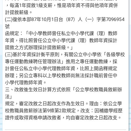
，每滿1年提敘1級支薪，惟是項年資不得與他項年資併
計提敘薪級。
(二)復依本部87年10月1日台（87）人（一）字第7096954
號
函規定：「中小學教師曾任私立中小學代課（理）教師
年資，得比照曾任公立中小學代課（理）教師年資採計
提敘之方式辦理採計提敘薪級。」
(三)基於年資採計衡平原則，有關公立中小學依「各級學校
專任運動教練聘任管理辦法」進用之專任運動教練，採
計曾任公私立中小學代理教師年資，比照上開函釋規定
辦理；另公立專科以上學校教師尚無法採計職前曾任中
小學代理教師年資。
三、改敘後生效日計算方式依照「公立學校教職員敘薪辦
法」
規定，審定改敘之日起改支作為生效日。理由：依公立學
校教職員敘薪辦法第9條第2款規定，改支：因補繳學經歷
證件或取得資格申請改敘者，均自審定改敘之日起改支。