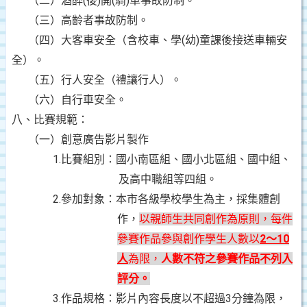
（二）酒醉
(後)開(騎)車事故防制。
（三）高齡者事故防制。
（四）大客車安全（含校車、學
(幼)童課後接送車輛安
全）。
（五）行人安全（禮讓行人）。
（六）自行車安全。
八、比賽規範：
（一）創意廣告影片製作
1.比賽組別：國小南區組、國小北區組、國中組、
及高中職組等四組。
2.參加對象：本市各級學校學生為主，採集體創
作，
以親師生共同創作為原則，每件
參賽作品參與創作學生人數以
2～10
人
為限，
人數不符之參賽作品不列入
評分。
3.作品規格：影片內容長度以不超過
3分鐘為限，