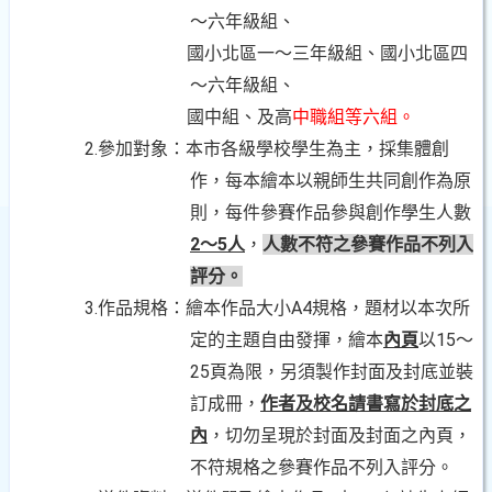
～六年級組、
國小北區一～三年級組、國小北區四
～六年級組、
國中組、及高
中職組等六組。
2.參加對象：本市各級學校學生為主，採集體創
作，每本繪本以親師生共同創作為原
則，每件參賽作品參與創作學生人數
2～5人
，
人數不符之參賽作品不列入
評分。
3.作品規格：繪本作品大小
A4規格，題材以本次所
定的主題自由發揮，繪本
內頁
以15～
25頁為限，另須製作封面及封底並裝
訂成冊，
作者及校名請書寫於封底之
內
，切勿呈現於封面及封面之內頁，
不符規格之參賽作品不列入評分。