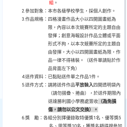
組
。
2.參加對象：本市各級學校學生，採個人創作。
3.作品規格：四格漫畫作品大小以四開圖畫紙為
限，內容以本次競賽所定的主題自由
發揮；創意海報設計作品立體或平面
形式不拘，以本次競賽所定的主題自
由發揮，大小以四開圖畫紙為限，作
品一律不得裱裝。（送件單請貼於作
品背面左下角）
4.送件資料：已黏貼送件單之作品
1件。
5.送件方式：請將送件作品
平放裝入
四開透明袋內
（請勿摺疊、捲曲），於送件期限內
送達勝利國小學務處簽收
（為免損
傷，請勿以公文交換）。
6.獎
勵：各組分別擇優錄取特優獎1名、優等獎5
名、甲等獎10名，獲獎名額得視參加