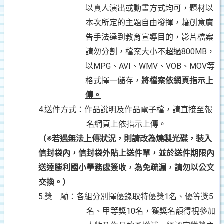
以真人演出或動畫方式均可，題材以
本次所定的主題自由發揮，藉創意廣
告手法達到教育宣導目的，影片檔案
請勿分割，檔案大小不超過800MB，
以MPG、AVI、WMV、VOB、MOV等
格式擇一儲存，
將檔案依網頁指示上
傳。
4.送件方式：作品說明及作品電子檔，請直接至報
名網頁上依指示上傳。
（※若遇無法上傳狀況，則請改為燒製光碟，裝入
信封袋內，信封袋外貼上送件單，並於送件期限內
送達勝利國小學務處簽收，為免疏漏，請勿以公文
交換。）
5.獎
勵：各組分別擇優錄取特優獎1名、優等獎5
名、甲等獎10名，獲獎名額得視參加