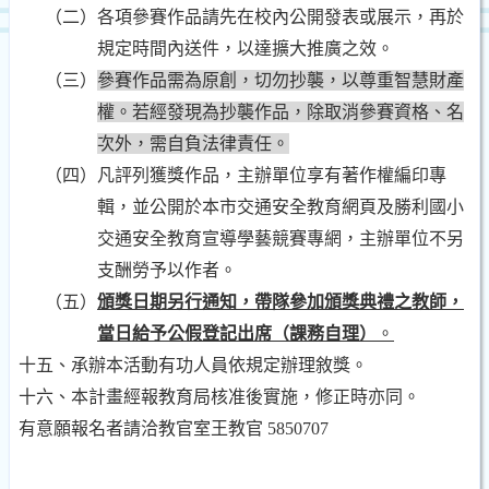
（二）
各項參賽作品請先在校內公開發表或展示，再於
規定時間內送件，以達擴大推廣之效。
（三）
參賽作品需為原創，切勿抄襲，以尊重智慧財產
權。若經發現為抄襲作品，除取消參賽資格、名
次外，需自負法律責任。
（四）
凡評列獲獎作品，主辦單位享有著作權編印專
輯，並公開於本市交通安全教育網頁及勝利國小
交通安全教育宣導學藝競賽專網，主辦單位不另
支酬勞予以作者。
（五）
頒獎日期另行通知，帶隊參加頒獎典禮之教師，
當日給予公假登記出席（課務自理）
。
十五、承辦本活動有功人員依規定辦理敘獎。
十六、本計畫經報教育局核准後實施，修正時亦同。
有意願報名者請洽教官室王教官 5850707