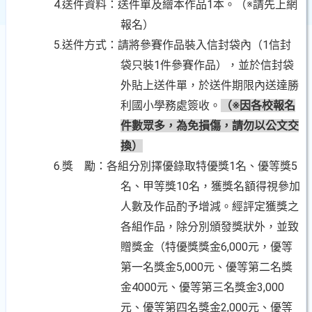
4.送件資料：送件單及繪本作品
1本。（※請先上網
報名）
5.送件方式：請將參賽作品裝入信封袋內（
1信封
袋只裝1件參賽作品），並於信封袋
外貼上送件單，於送件期限內送達勝
利國小學務處簽收。
（※因各校報名
件數眾多，為免損傷，請勿以公文交
換）
6.獎
勵：各組分別擇優錄取特優獎1名、優等獎5
名、甲等獎10名，獲獎名額得視參加
人數及作品酌予增減。經評定獲獎之
各組作品，除分別頒發獎狀外，並致
贈獎金（特優獎獎金6,000元，優等
第一名獎金5,000元、優等第二名獎
金4000元、優等第三名獎金3,000
元、優等第四名獎金2,000元、優等