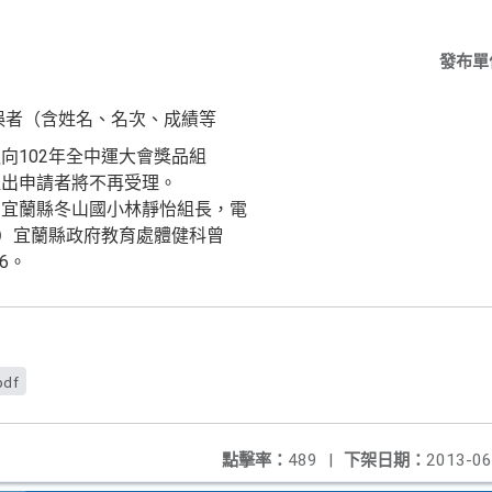
發布單
誤者（含姓名、名次、成績等
向102年全中運大會獎品組
提出申請者將不再受理。
）宜蘭縣冬山國小林靜怡組長，電
8（二）宜蘭縣政府教育處體健科曾
6。
pdf
點擊率：
489
|
下架日期：
2013-06