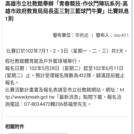
高雄市立社教館舉辦「青春競技-作伙鬥陣玩系列-高
雄市政府教育局局長盃三對三籃球鬥牛賽」比賽訊息
1則
發布單位：
學務處
|
發布人：
dep401
比賽訂於102年7月1、2、3日（星期一、二、三）共3天，
假社教館體育館及戶外籃球場舉行。
報名日期：102年5月28日（星期二）起至102年6月11日
(星期二）止。預計受理報名隊數為432隊，額滿提前截止
報名。
比賽活動計畫書及報名表請至市立社教館網站，網址：ht
tp://www.kmseh.got.tw「最新消息」點閱下載，報名洽
詢電話：07-8034473轉206蔡福榮先生。
相關附件