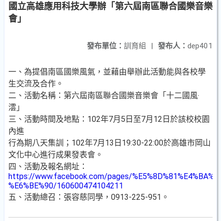
國立高雄應用科技大學辦「第六屆南區聯合國樂音樂
會」
發布單位：
訓育組
|
發布人：
dep401
一、為提倡南區國樂風氣，並藉由舉辦此活動能與各校學
生交流及合作。
二、活動名稱：第六屆南區聯合國樂音樂會「十二國風‧
澐」
三、活動時間及地點：102年7月5日至7月12日於該校校園
內進
行為期八天集訓；102年7月13日19:30-22:00於高雄市岡山
文化中心進行成果發表會。
四、活動及報名網址：
https://www.facebook.com/pages/%E5%8D%81%E4%BA
%E6%BE%90/160600474104211
五、活動總召：張容慈同學，0913-225-951。