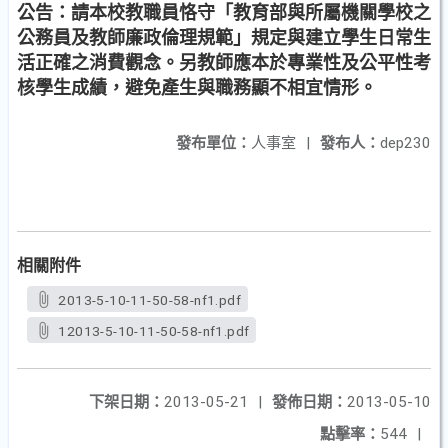
公告：請本校教職員恪​守「教育部與所屬機關​學校之
公務員及教師廉​政倫理規範」規定與建​立學生日常生
活正確之​消費觀念。另教師應本​於專業性及公平性考
核​學生成績，避免產生與​職務顯不相宜情形。
發布單位：
人事室
|
發布人：
dep230
相關附件
2013-5-10-11-50-58-nf1.pdf
12013-5-10-11-50-58-nf1.pdf
下架日期：
2013-05-21
|
發佈日期：
2013-05-10
點擊率：
544
|