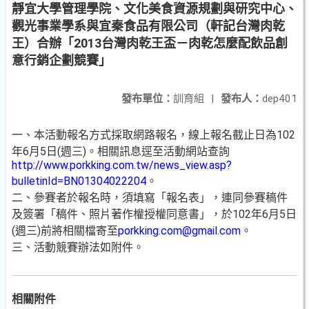
靜宜大學管理學院、文化美食資源規劃與研究中心、
觀光事業學系與宜秦食品有限公司（軒記台灣肉乾
王）合辦「2013台灣肉乾王盃－肉乾怎麼配飲品創
意行銷企劃競賽」
發布單位：
訓育組
|
發布人：
dep401
一、本活動報名方式採取網路報名，線上報名截止日為102
年6月5日(週三)。相關訊息逕至活動網站查詢
http://www.porkking.com.tw/news_view.asp?
bulletinId=BN01304022204
。
二、參賽者於報名時，須填寫「報名表」，連同參賽稿件
及簽署「稿件、照片著作權授權同意書」，於102年6月5日
(週三)前將相關檔寄至
porkking.com@gmail.com
。
三、活動競賽辦法如附件。
相關附件