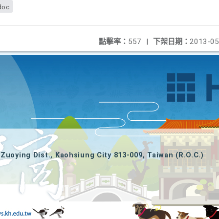
doc
點擊率：
557
|
下架日期：
2013-05
Zuoying Dist., Kaohsiung City 813-009, Taiwan (R.O.C.)