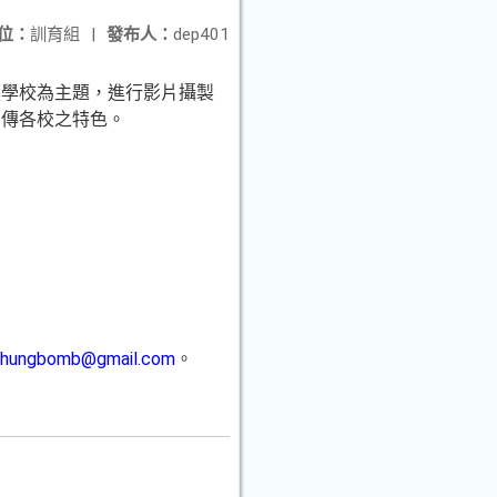
位：
訓育組
|
發布人：
dep401
讀學校為主題，進行影片攝製
宣傳各校之特色。
chungbomb@gmail.com
。