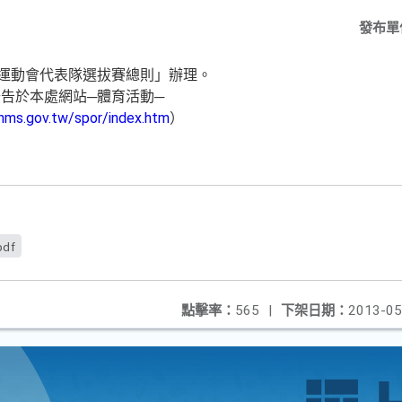
發布單
國運動會代表隊選拔賽總則」辦理。
告於本處網站─體育活動─
hms.gov.tw/spor/index.htm
）
pdf
點擊率：
565
|
下架日期：
2013-05