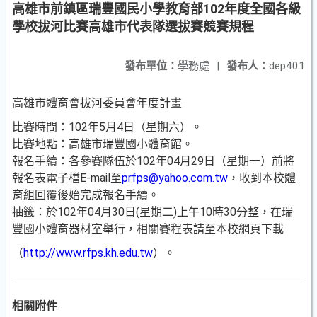
高雄市前鎮區瑞豐國民小學教育部102年度全國各級
學校拔河比賽高雄市代表隊選拔賽競賽規程
發布單位：
學務處
|
發布人：
dep401
高雄市體育會拔河委員會年度計畫
比賽時間：102年5月4日（星期六）。
比賽地點：高雄市瑞豐國小體育館。
報名手續：各參賽隊伍於102年04月29日（星期一）前將
報名表電子檔E-mail至
prfps@yahoo.com.tw
，收到本校體
育組回覆後始完成報名手續。
抽籤：於102年04月30日(星期二)上午10時30分整，在瑞
豐國小體育器材室舉行，相關賽程表請至本校網頁下載
（
http://www.rfps.kh.edu.tw
）。
相關附件