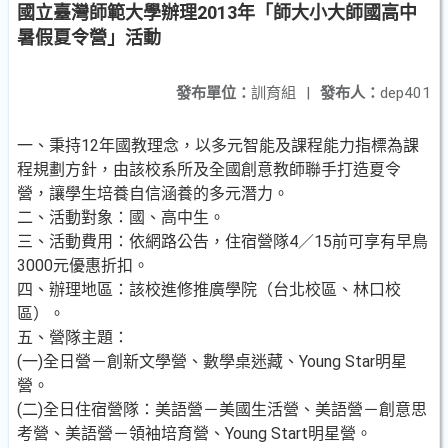
國立臺灣師範大學辦理2013年「師大小大師國高中
暑假夏令營」活動
發布單位：
訓育組
|
發布人：
dep401
一、秉持12年國教理念，以多元智能及課程能力指標為課
程規劃方針，由該校系所及全國創意教師聯手打造夏令
營，讓學生培養自信涵養的多元潛力。
二、活動對象：國、高中生。
三、活動費用：依網路公告，住宿營隊4／15前可享有早鳥
3000元優惠折扣。
四、辦理地區：該校進修推廣學院（台北校區、林口校
區）。
五、營隊主題：
(一)全日營－創新文學營、數學桌迷藏、Young Star明星
營。
(二)全日住宿營隊：美語營－美國生活營、美語營－創意思
考營、美語營－領袖培育營、Young Start明星營。