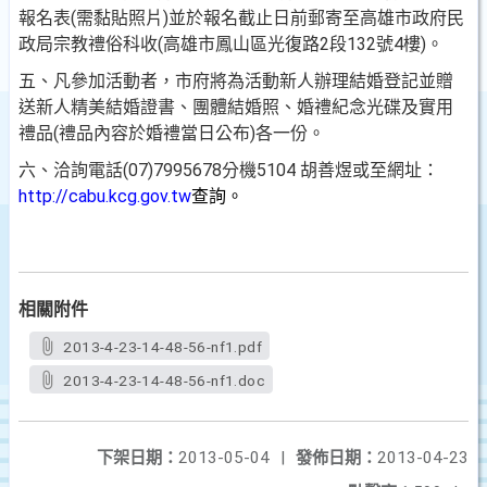
報名表(需黏貼照片)並於報名截止日前郵寄至高雄市政府民
政局宗教禮俗科收(高雄市鳳山區光復路2段132號4樓)。
五、凡參加活動者，市府將為活動新人辦理結婚登記並贈
送新人精美結婚證書、團體結婚照、婚禮紀念光碟及實用
禮品(禮品內容於婚禮當日公布)各一份。
六、洽詢電話(07)7995678分機5104 胡善煜或至網址：
http://c
abu.kcg.gov.tw
查詢。
相關附件
2013-4-23-14-48-56-nf1.pdf
2013-4-23-14-48-56-nf1.doc
下架日期：
2013-05-04
|
發佈日期：
2013-04-23