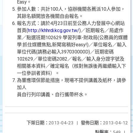
Easy。
參加人數：共計100人，協辦機關各薦派10人參加，
其餘名額開放各機關自由報名。
報名方式：請於4月23日前至公務人力發展中心網站
首頁(
http://khhrdi.kcg.gov.tw/
)／班期報名／局處作
業／點選班期102629 學習列車-財政局(公務員的媒體
學:抓住媒體焦點,新聞寫稿好easy!)／單位報名／輸入
單位代碼(請務必輸入397030000D)／班期密碼
102629／單位密碼2082／報名／輸入身分證字號及
相關基本資料／確定報名（核對無誤後再繼續輸入下
一位參訓者資料）。
為響應環保節能措施，現場不提供講義及紙杯，請參
加人
員自行列印講義、自行攜帶杯水。
下架日期：
2013-04-23
|
發佈日期：
2013-04-12
點擊率：
549
|