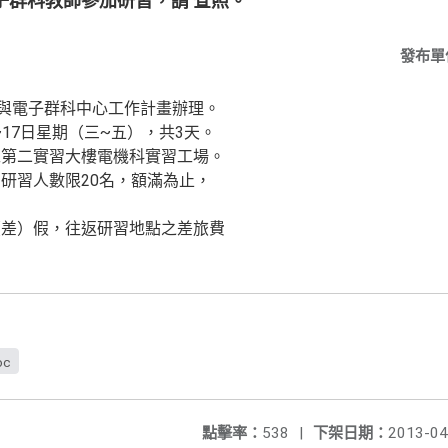
子群科教師參加研習，請 查照。
發布單
機與電子群科中心工作計畫辦理。
~17日星期（三~五），共3天。
工第二實習大樓電機科實習工場。
，研習人數限20名，額滿為止，
（差）假，往返研習地點之差旅費
oc
點擊率：
538
|
下架日期：
2013-04