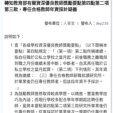
轉知教育部有關資深優良教師獎勵要點第四點第二項
第三款，專任合格教師年資採計疑義
發布單位：
人事室
|
發布人：
dep230
說明如下：
查「各級學校資深優良教師獎勵要點」（以下簡稱本
要點）第四點規定：「（第一項）第二點所稱連續，
指自任職於公私立學校之當月起，前後職務之離職與
到職之月份連續未曾中斷；中斷者，自其再任職於公
私立學校之當月起算。（第二項）下列情形，其年資
視為連續：…（三）專任合格教師辭職就讀研究所，
於畢業後仍任專任教師者。但該段年資不予採計。
…」
為鼓勵教師進修取得較高學歷，以精進、豐富教學技
巧及內涵；而現行學校多配合學年學期起訖聘任教
師，爰將本要點第四點第二項第三款研究所畢業後仍
任專任教師，從寬採認於畢業後次一學期仍任專任教