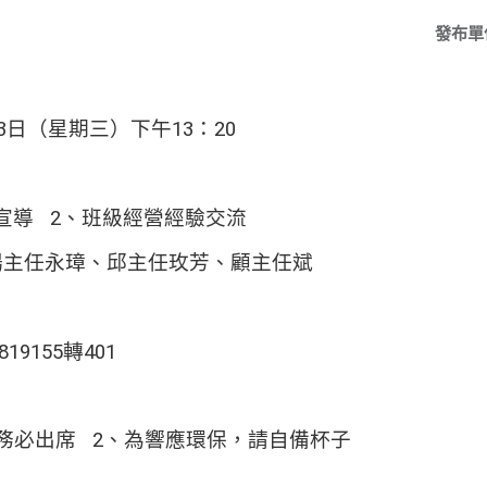
發布單
03日（星期三）下午13：20
宣導
2
、班級經營經驗交流
楊主任永璋、邱主任玫芳、顧主任斌
9155轉401
請務必出席
2
、為響應環保，請自備杯子