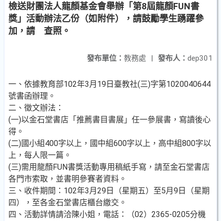
檢送財團法人龍顏基金會舉辦「第8屆龍顏FUN書
獎」活動辦法乙份（如附件），請鼓勵學生踴躍參
加，請 查照。
發布單位：
教務處
|
發布人：
dep301
一、依據教育部102年3月19日臺教社(三)字第1020040644
號書函辦理。
二、徵文辦法：
(一)以金石堂書店「推薦書目書展」任一參展書，寫讀後心
得。
(二)國小組400字以上，國中組600字以上，高中組800字以
上，每人限一篇。
(三)需用龍顏FUN書獎活動專用稿紙手寫，請至金石堂書店
各門市索取，並書明參賽者資料。
三、收件期間：102年3月29日（星期五）至5月9日（星期
四），至各金石堂書店櫃台繳交。
四、活動詳情請洽陳小姐，電話：（02）2365-0205分機