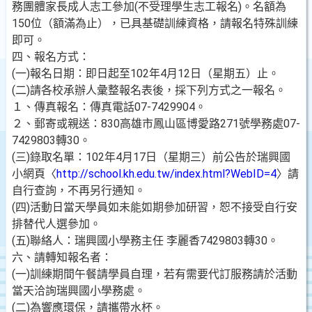
務團體家長成人志工參加(不受理學生志工報名)。名額為
150位（額滿為止），已具基礎訓練資格，請報名特殊訓練
即可。
四、報名方式：
(一)報名日期：即日起至102年4月12日（星期五）止。
(二)請各校承辦人彙整報名表後，採下列方式之一報名。
１、傳真報名：傳真電話07-7429904。
２、郵寄或親送：830高雄市鳳山區博愛路271號學務處07-
7429803轉30。
(三)錄取名單：102年4月17日（星期三）前公告於瑞興國
小網頁〈
http://school.kh.edu.tw/index.html?WebID=4
〉請
自行查詢，不再另行通知。
(四)活動日當天學員如未能如期參加研習，恕不接受自行安
排替代人選參加。
(五)聯絡人：瑞興國小學務主任 李麗香7429803轉30。
六、請轉知報名者：
(一)訓練期間午餐請學員自理，若有需要代訂服務請於活動
當天洽詢瑞興國小學務處。
(二)為響應環保，請攜帶水杯。