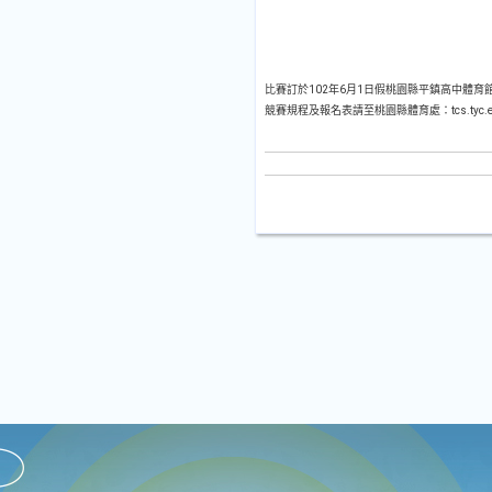
比賽訂於102年6月1日假桃園縣平鎮高中體育
競賽規程及報名表請至桃園縣體育處：tcs.tyc.edu.