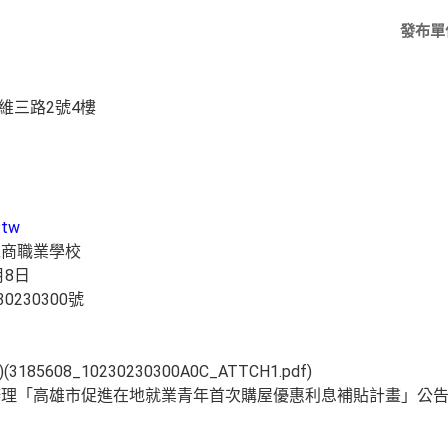
發布單
維三路2號4樓
.tw
工商職業學校
月8日
230300號
：
5608_10230230300A0C_ATTCH1.pdf)
理「高雄市促進在地就業青年首次購屋優惠利息補貼計畫」公告