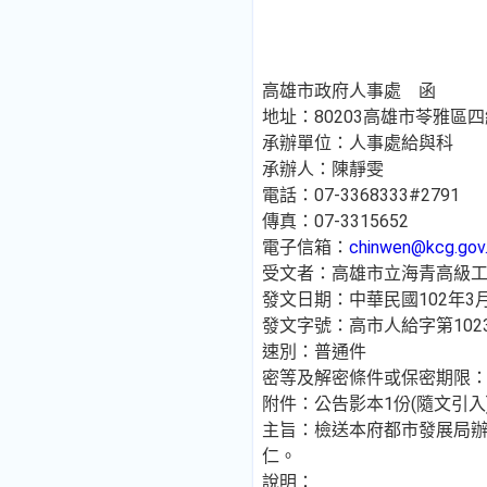
高雄市政府人事處 函
地址：80203高雄市苓雅區四
承辦單位：人事處給與科
承辦人：陳靜雯
電話：07-3368333#2791
傳真：07-3315652
電子信箱：
chinwen@kcg.gov
受文者：高雄市立海青高級
發文日期：中華民國102年3
發文字號：高市人給字第10230
速別：普通件
密等及解密條件或保密期限
附件：公告影本1份(隨文引入)(318
主旨：檢送本府都市發展局辦
仁。
說明：