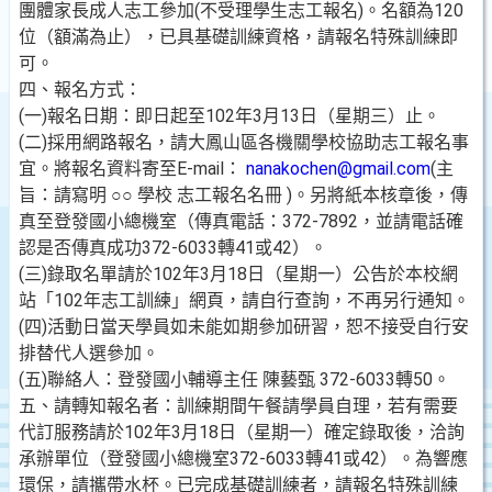
團體家長成人志工參加(不受理學生志工報名)。名額為120
位（額滿為止），已具基礎訓練資格，請報名特殊訓練即
可。
四、報名方式：
(一)報名日期：即日起至102年3月13日（星期三）止。
(二)採用網路報名，請大鳳山區各機關學校協助志工報名事
宜。將報名資料寄至E-mail：
nanakochen@gmail.com
(主
旨：請寫明 ○○ 學校 志工報名名冊 )。另將紙本核章後，傳
真至登發國小總機室（傳真電話：372-7892，並請電話確
認是否傳真成功372-6033轉41或42）。
(三)錄取名單請於102年3月18日（星期一）公告於本校網
站「102年志工訓練」網頁，請自行查詢，不再另行通知。
(四)活動日當天學員如未能如期參加研習，恕不接受自行安
排替代人選參加。
(五)聯絡人：登發國小輔導主任 陳藝甄 372-6033轉50。
五、請轉知報名者：訓練期間午餐請學員自理，若有需要
代訂服務請於102年3月18日（星期一）確定錄取後，洽詢
承辦單位（登發國小總機室372-6033轉41或42）。為響應
環保，請攜帶水杯。已完成基礎訓練者，請報名特殊訓練