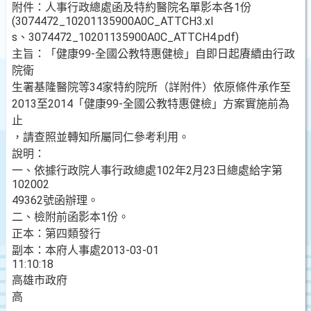
附件：人事行政總處函及特約醫院名單影本各1份
(3074472_10201135900A0C_ATTCH3.xl
s、3074472_10201135900A0C_ATTCH4.pdf)
主旨：「健康99-全國公教特惠健檢」自即日起賡續由行政
院衛
生署基隆醫院等34家特約院所（詳附件）依原條件承作至
2013至2014「健康99-全國公教特惠健檢」方案實施前為
止
，請查照並轉知所屬同仁參考利用。
說明：
一、依據行政院人事行政總處102年2月23日總處給字第
102002
49362號函辦理。
二、檢附前函影本1份。
正本：第四類發行
副本：本府人事處2013-03-01
11:10:18
高雄市政府
高