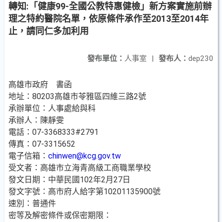
轉知:「健康99-全國公教特惠健檢」新方案實施前辦
理之特約醫院名單，依原條件承作至2013至2014年
止，請同仁多加利用
發布單位：
人事室
|
發布人：
dep230
高雄市政府 書函
地址：80203高雄市苓雅區四維三路2號
承辦單位：人事處給與科
承辦人：陳靜雯
電話：07-3368333#2791
傳真：07-3315652
電子信箱：
chinwen@kcg.gov.tw
受文者：高雄市立海青高級工商職業學校
發文日期：中華民國102年2月27日
發文字號：高市府人給字第10201135900號
速別：普通件
密等及解密條件或保密期限：