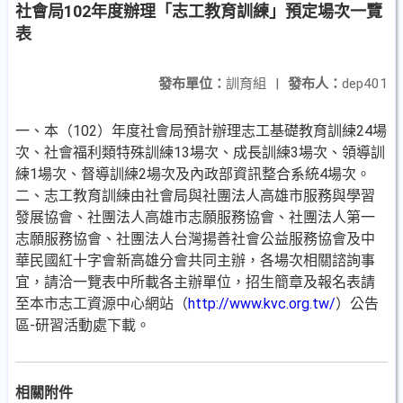
社會局102年度辦理「志工教育訓練」預定場次一覽
表
發布單位：
訓育組
|
發布人：
dep401
一、本（102）年度社會局預計辦理志工基礎教育訓練24場
次、社會福利類特殊訓練13場次、成長訓練3場次、領導訓
練1場次、督導訓練2場次及內政部資訊整合系統4場次。
二、志工教育訓練由社會局與社團法人高雄市服務與學習
發展協會、社團法人高雄市志願服務協會、社團法人第一
志願服務協會、社團法人台灣揚善社會公益服務協會及中
華民國紅十字會新高雄分會共同主辦，各場次相關諮詢事
宜，請洽一覽表中所載各主辦單位，招生簡章及報名表請
至本市志工資源中心網站（
http://www.kvc.org.tw/
）公告
區-研習活動處下載。
相關附件