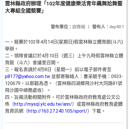
雲林縣政府辦理「102年度健康樂活青年飆舞尬舞暨
大專組全國競賽」
發布單位：
訓育組
|
發布人：
dep401
一、競賽於102年4月14日(星期日)假雲林縣立體育館(斗六)
舉辦。
二、領隊會議訂於4月10日（週三）上午九時假雲林縣立體
育館（斗六）會議室召開。
三、報名表請於4月8日（星期一）前以電子郵件寄至
p8177@yahoo.com.tw
並郵寄聯絡人：曹采毓手機：0933-
120679，以郵戳為憑。（雲林縣四湖鄉飛沙村大同路81號
飛沙國中總務處收）。
四、旨揭活動相關附件，可於雲林縣政府府教育處公文公
佈（
http://mysql.ylc.edu.tw/ann/
）或雲林縣政府教育處體
育資訊網（
http://163.27.240.105/sport/
）下載。