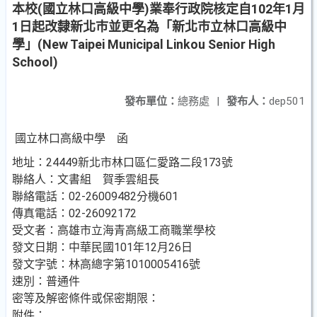
本校(國立林口高級中學)業奉行政院核定自102年1月
1日起改隸新北巿並更名為「新北巿立林口高級中
學」(New Taipei Municipal Linkou Senior High
School)
發布單位：
總務處
|
發布人：
dep501
國立林口高級中學 函
地址：24449新北市林口區仁愛路二段173號
聯絡人：文書組 賀季雲組長
聯絡電話：02-26009482分機601
傳真電話：02-26092172
受文者：高雄市立海青高級工商職業學校
發文日期：中華民國101年12月26日
發文字號：林高總字第1010005416號
速別：普通件
密等及解密條件或保密期限：
附件：