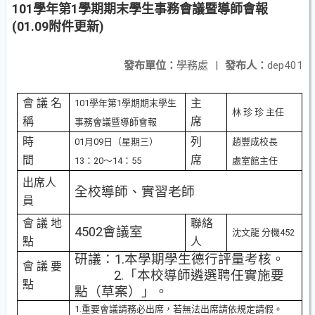
101學年第1學期期末學生事務會議暨導師會報
(01.09附件更新)
發布單位：
學務處
|
發布人：
dep401
會 議 名
主
101學年第1學期期末學生
林 珍 珍 主任
稱
席
事務會議暨導師會報
時
列
01月09日（星期三）
趙豐成校長
間
席
13：20〜14：55
處室館主任
出席人
全校導師、實習老師
員
會 議 地
聯絡
4502
會議室
沈文龍 分機452
點
人
研議：1.本學期學生德行評量考核。
會 議 要
2.
「本校
導師遴選聘任實施要
點
點（草案）
」。
1.重要會議請務必出席，若無法出席請依規定請假。