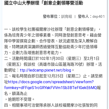
國立中山大學辦理「創意企劃領導營活動
發布單位：
訓育組
|
發布人：
dep401
一、該校學生社團福爾摩沙社辦理「創意企劃領導營」，
係為培育青少年之領導素養、同時激發創意思考，藉由營
隊中學習撰寫企劃、合作發表、狀況處理及深入瞭解自
我，特聘請資深講師透過營隊互動協助青少年打造領導
力、企劃力及增進創意思考能力。
二、活動時間謹訂於102年1月30日（星期三）至2月1日
（星期五）假該校（高雄市鼓山區蓮海路70號）辦理，活
動網址：
ttp://ledcamp.pixnet.net/blog
。
三、報名時間自即日起至12月25日（星期二）止，請至網
址
https://docs.google.com/spreadsheet/viewform?
formkey=dFFqeS1rcGRYakFVVm1Sb3BTeFlGekE6MQ
報
名，額滿為止
，逾期恕不受理。
四、相關事項可洽營隊承辦人該校福爾摩沙社張智鈞同