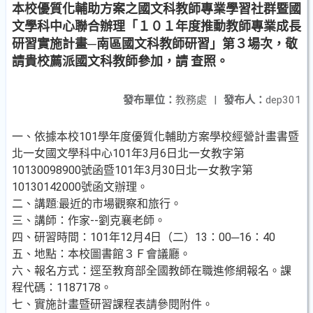
本校優質化輔助方案之國文科教師專業學習社群暨國
文學科中心聯合辦理「１０１年度推動教師專業成長
研習實施計畫─南區國文科教師研習」第３場次，敬
請貴校薦派國文科教師參加，請 查照。
發布單位：
教務處
|
發布人：
dep301
一、依據本校101學年度優質化輔助方案學校經營計畫書暨
北一女國文學科中心101年3月6日北一女教字第
10130098900號函暨101年3月30日北一女教字第
10130142000號函文辦理。
二、講題:最近的市場觀察和旅行。
三、講師：作家--劉克襄老師。
四、研習時間：101年12月4日（二）13：00─16：40
五、地點：本校圖書館３Ｆ會議廳。
六、報名方式：逕至教育部全國教師在職進修網報名。課
程代碼：1187178。
七、實施計畫暨研習課程表請參閱附件。