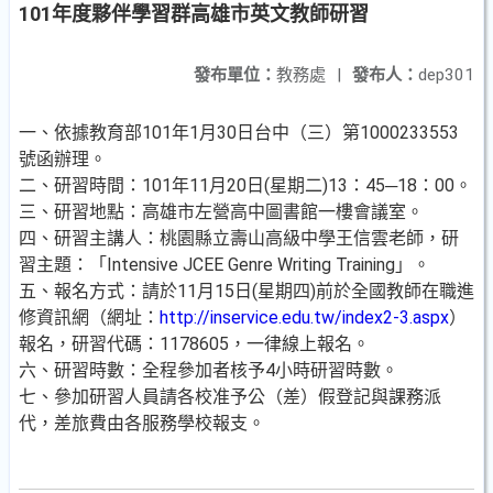
101年度夥伴學習群高雄市英文教師研習
發布單位：
教務處
|
發布人：
dep301
一、依據教育部101年1月30日台中（三）第1000233553
號函辦理。
二、研習時間：101年11月20日(星期二)13：45─18：00。
三、研習地點：高雄市左營高中圖書館一樓會議室。
四、研習主講人：桃園縣立壽山高級中學王信雲老師，研
習主題：「Intensive JCEE Genre Writing Training」。
五、報名方式：請於11月15日(星期四)前於全國教師在職進
修資訊網（網址：
http://inservice.edu.tw/index2-3.aspx
）
報名，研習代碼：1178605，一律線上報名。
六、研習時數：全程參加者核予4小時研習時數。
七、參加研習人員請各校准予公（差）假登記與課務派
代，差旅費由各服務學校報支。