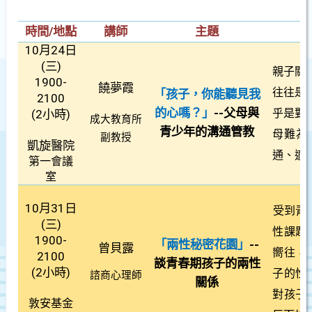
時間/地點
講師
主題
10
月24日
(
三)
親子關
1900-
饒夢霞
往往是
「孩子，你能聽見我
2100
的心嗎？」
--
父母與
乎是對
(2
小時)
成大教育所
青少年的溝通管教
母難為
副教授
凱旋醫院
通、適
第一會議
室
10
月31日
受到青
(
三)
性課題
1900-
「兩性秘密花園」
--
曾貝露
嚮往，
2100
談青春期孩子的兩性
(2
小時)
子的性
諮商心理師
關係
對孩子
敦安基金