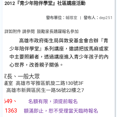
2012『青少年陪伴學堂』社區講座活動
發布單位：
輔導室
|
發布人：
dep251
詳如附件 請參閱 鼓勵家長踴躍報名參加
高雄市政府衛生局與敦安基金會合辦『青
少年陪伴學堂』系列講座，邀請把拔馬麻或家
中主要照顧者，透過講座進入青少年孩子的內
心世界，改善親子關係。
的家長、一般大眾
會議室
高雄市苓雅區凱旋二路130號3F
高雄市新興區民生一路56號22樓之7
4649
、
名額有限，須提前報名
2-1363
額滿即止，恕不受理當天臨時報名