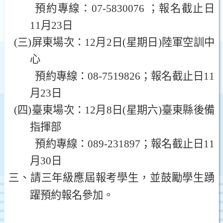
預約專線：
07-5830076
；報名截止日
11
月
23
日
(
三
)
屏東場次：
12
月
2
日
(
星期日
)
陸軍空訓中
心
預約專線：
08-7519826
；報名截止日
11
月
23
日
(
四
)
臺東場次：
12
月
8
日
(
星期六
)
臺東縣後備
指揮部
預約專線：
089-231897
；報名截止日
11
月
30
日
三、請三年級應屆報考學生，並鼓勵學生踴
躍預約報名參加。