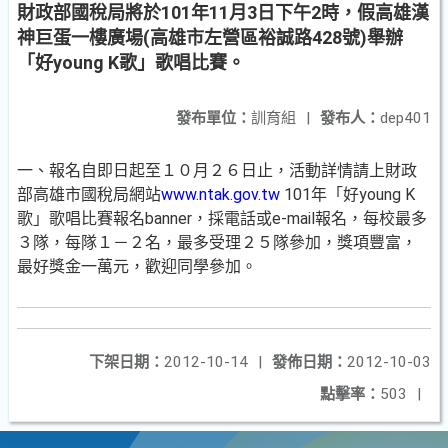
財政部國稅局將於101年11月3日下午2時，假高雄漢
神巨蛋一樓廣場(高雄市左營區裕誠路428號)舉辦
「好young K歌」歌唱比賽。
發布單位：
訓育組
|
發布人：
dep401
一、報名自即日起至１０月２６日止，活動詳情請上財政
部高雄市國稅局網站
www.ntak.gov.tw
101年「好young K
歌」歌唱比賽報名banner，採電話或e-mail報名，每校最多
３隊，每隊１－２名，最多受理２５隊參加，獎項豐富，
最好獎金一萬元，歡迎同學參加。
下架日期：
2012-10-14
|
發佈日期：
2012-10-03
點擊率：
503
|