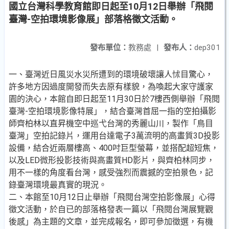
國立台灣科學教育館即日起至10月12日舉辦「飛閱
臺灣-空拍環境影像展」部落格徵文活動。
發布單位：
教務處
|
發布人：
dep301
一、臺灣近日風災水災所遭到的環境破壞讓人怵目驚心，
許多地方因過度開發而失去原有樣貌，為喚起大家守護家
園的決心，本館自即日起至11月30日於7樓西側舉辦「飛閱
臺灣-空拍環境影像特展」，結合臺灣首屈一指的空拍攝影
師齊柏林以直昇機空中巡弋台灣的秀麗山川，製作「鳥目
臺灣」空拍記錄片，運用台達電子3萬流明的高畫質3D投影
設備，結合近兩層樓高、400吋巨型螢幕，並搭配超短焦，
以及LED微形投影技術與高畫質HD影片，與齊柏林同步，
用不一樣的角度看台灣，感受強烈而震撼的空拍景色，記
錄臺灣環境最真實的現況。
二、本館至10月12日止舉辦「飛閱台灣空拍影像展」心得
徵文活動，於自已的部落格發表一篇以「飛閱台灣展覽觀
後感」為主題的文章，並完成報名，即可參加徵選，有機