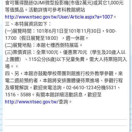
會可獲得酷迷QUMI微型投影機(市值2萬元)或其它1,000元
等值獎品。活動詳情可參考科教館網站
http://www.ntsec.gov.tw/User/Article.aspx?a=1007
。
三、本特展資訊如下：
(一)展覽時間：101年6月1日至101年11月30日，9:00-
17:00（假日展覽至18:00），週一休館。
(二)展覽地點：本館七樓西側特展區。
(三)票價資訊：全票100元、優惠票70元（學生及20歲人以
上團體）、115公分(6歲)以下兒童免費，需大人持票陪同入
場。。
四、另，本館亦鼓勵學校帶團到館進行校外教學參觀，來
電二週前預約者，本館將安排團體優待票進場、參觀行程
及導覽解說，歡迎來電洽詢，02-6610-1234分機5531、
1516、5588。有關本館詳細活動訊息，歡迎至
http://www.ntsec.gov.tw/
查詢。